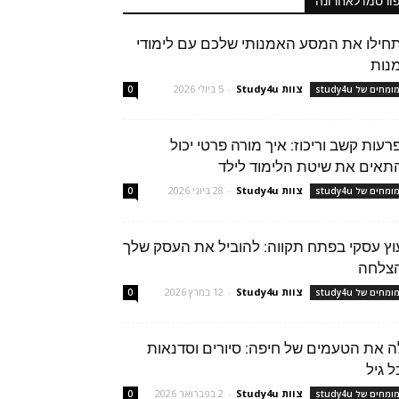
ורסמו לאחרונה
חילו את המסע האמנותי שלכם עם לימודי
נות
צוות Study4u
-
5 ביולי 2026
מחים של study4u
0
רעות קשב וריכוז: איך מורה פרטי יכול
תאים את שיטת הלימוד לילד
צוות Study4u
-
28 ביוני 2026
מחים של study4u
0
עוץ עסקי בפתח תקווה: להוביל את העסק שלך
צלחה
צוות Study4u
-
12 במרץ 2026
מחים של study4u
0
ה את הטעמים של חיפה: סיורים וסדנאות
ל גיל
צוות Study4u
-
2 בפברואר 2026
מחים של study4u
0