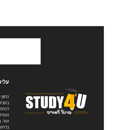
עלינ
החזון 
בשביל 
להתחיל
מוסדות
ועוד. 
בלחיצ