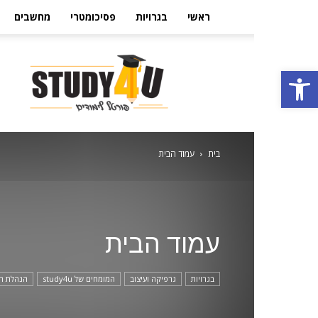
ראשי
בגרויות
פסיכומטרי
מחשבים
הבית
פתח סרגל נגישות
ללימודים
בישראל
Study4U
בית
עמוד הבית
עמוד הבית
בגרויות
גרפיקה ועיצוב
המומחים של study4u
הנהלת ח