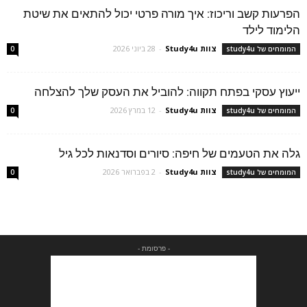
הפרעות קשב וריכוז: איך מורה פרטי יכול להתאים את שיטת
הלימוד לילד
צוות Study4u
-
28 ביוני 2026
המומחים של study4u
0
ייעוץ עסקי בפתח תקווה: להוביל את העסק שלך להצלחה
צוות Study4u
-
12 במרץ 2026
המומחים של study4u
0
גלה את הטעמים של חיפה: סיורים וסדנאות לכל גיל
צוות Study4u
-
2 בפברואר 2026
המומחים של study4u
0
- פרסומת -