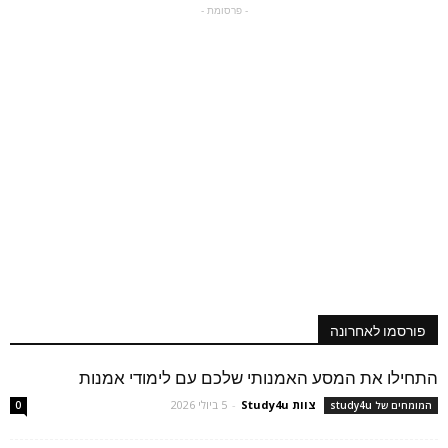
- פרסומת -
פורסמו לאחרונה
התחילו את המסע האמנותי שלכם עם לימודי אמנות
צוות Study4u
-
5 ביולי 2026
המומחים של study4u
0