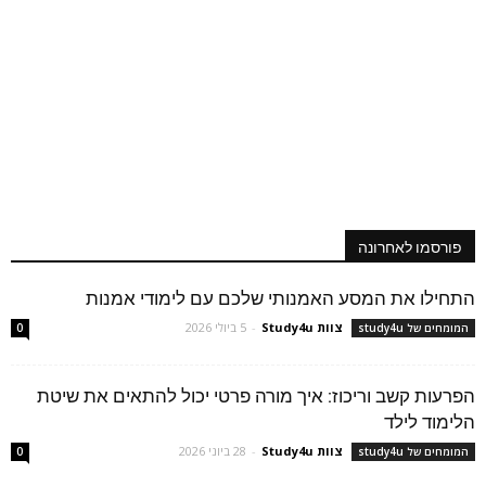
פורסמו לאחרונה
התחילו את המסע האמנותי שלכם עם לימודי אמנות
צוות Study4u
-
5 ביולי 2026
המומחים של study4u
0
הפרעות קשב וריכוז: איך מורה פרטי יכול להתאים את שיטת
הלימוד לילד
צוות Study4u
-
28 ביוני 2026
המומחים של study4u
0