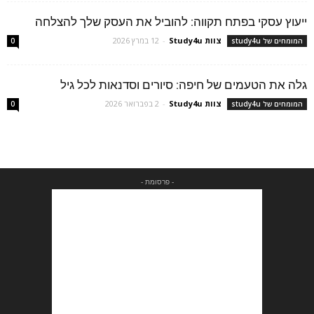
ייעוץ עסקי בפתח תקווה: להוביל את העסק שלך להצלחה
צוות Study4u
-
12 במרץ 2026
המומחים של study4u
0
גלה את הטעמים של חיפה: סיורים וסדנאות לכל גיל
צוות Study4u
-
2 בפברואר 2026
המומחים של study4u
0
- פרסומת -