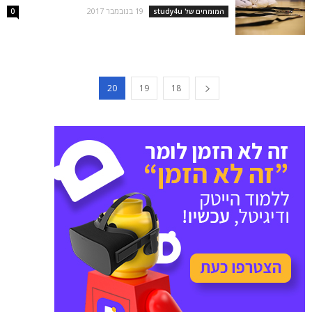
19 בנובמבר 2017
המומחים של study4u
0
20
19
18