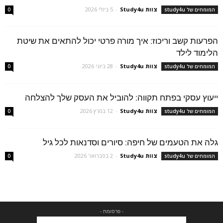
צוות Study4u
-
5 ביולי 2026
המומחים של study4u
0
הפרעות קשב וריכוז: איך מורה פרטי יכול להתאים את שיטת
הלימוד לילד
צוות Study4u
-
28 ביוני 2026
המומחים של study4u
0
ייעוץ עסקי בפתח תקווה: להוביל את העסק שלך להצלחה
צוות Study4u
-
12 במרץ 2026
המומחים של study4u
0
גלה את הטעמים של חיפה: סיורים וסדנאות לכל גיל
צוות Study4u
-
2 בפברואר 2026
המומחים של study4u
0
- פרסומת -