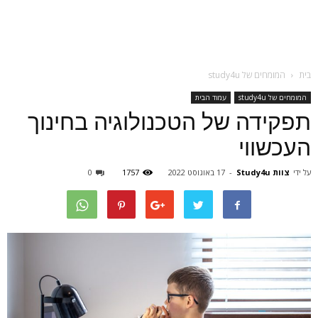
בית
המומחים של study4u
המומחים של study4u
עמוד הבית
תפקידה של הטכנולוגיה בחינוך
העכשווי
על ידי
צוות Study4u
-
17 באוגוסט 2022
1757
0