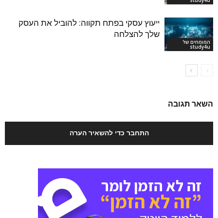
study4u
ייעוץ עסקי בפתח תקווה: להוביל את העסק
שלך להצלחה
המומחים של
study4u
השאר תגובה
התחבר כדי להשאיר הערה