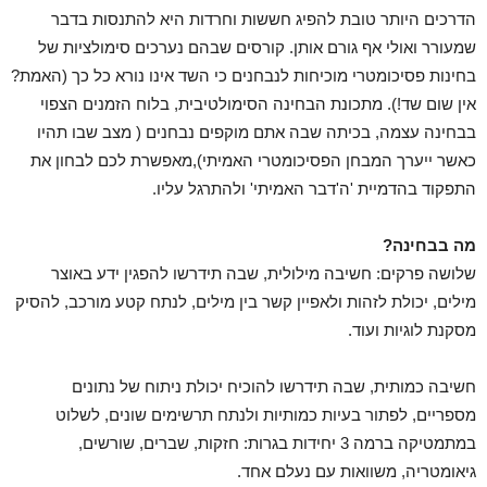
הדרכים היותר טובת להפיג חששות וחרדות היא להתנסות בדבר
שמעורר ואולי אף גורם אותן. קורסים שבהם נערכים סימולציות של
בחינות פסיכומטרי מוכיחות לנבחנים כי השד אינו נורא כל כך (האמת?
אין שום שד!). מתכונת הבחינה הסימולטיבית, בלוח הזמנים הצפוי
בבחינה עצמה, בכיתה שבה אתם מוקפים נבחנים ( מצב שבו תהיו
כאשר ייערך המבחן הפסיכומטרי האמיתי),מאפשרת לכם לבחון את
התפקוד בהדמיית 'ה'דבר האמיתי' ולהתרגל עליו.
מה בבחינה?
שלושה פרקים: חשיבה מילולית, שבה תידרשו להפגין ידע באוצר
מילים, יכולת לזהות ולאפיין קשר בין מילים, לנתח קטע מורכב, להסיק
מסקנת לוגיות ועוד.
חשיבה כמותית, שבה תידרשו להוכיח יכולת ניתוח של נתונים
מספריים, לפתור בעיות כמותיות ולנתח תרשימים שונים, לשלוט
במתמטיקה ברמה 3 יחידות בגרות: חזקות, שברים, שורשים,
גיאומטריה, משוואות עם נעלם אחד.