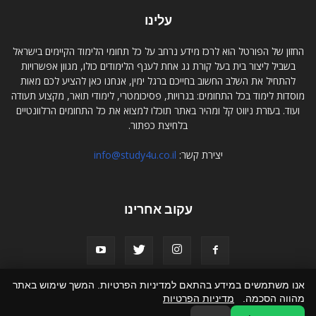
עלינו
החזון של הפורטל הוא לרכז מידע נרחב על כל תחומי הלימוד הקיימים בישראל
בשביל ליצור בית בעל קורת גג אחת לענף הלימודים כולו, מגוון אפשרויות
להתחיל את השלב החשוב בחייכם ברגל ימין, אנחנו כאן להציע לכם מאות
מוסדות לימוד בכל התחומים: בגרויות, פסיכומטרי, לימודי תואר, מקצוע תעודה
ועוד. בעזרת ניווט קל ומהיר באתר תוכלו למצוא את כל התחומים הרלוונטיים
בלחיצת כפתור.
יצירת קשר:
info@study4u.co.il
עקוב אחרינו
אנו משתמשים במידע בהתאם למדיניות הפרטיות. המשך שימוש באתר
מהווה הסכמה.
מדיניות הפרטיות
אודות study4u
פרסמו אצלנו
תקנון האתר
הצהרת נגישות
צור קשר