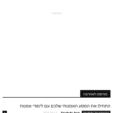
- פרסומת -
פורסמו לאחרונה
התחילו את המסע האמנותי שלכם עם לימודי אמנות
צוות Study4u
-
5 ביולי 2026
המומחים של study4u
0