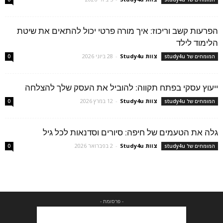
הפרעות קשב וריכוז: איך מורה פרטי יכול להתאים את שיטת
הלימוד לילד
צוות Study4u
-
28 ביוני 2026
המומחים של study4u
0
ייעוץ עסקי בפתח תקווה: להוביל את העסק שלך להצלחה
צוות Study4u
-
12 במרץ 2026
המומחים של study4u
0
גלה את הטעמים של חיפה: סיורים וסדנאות לכל גיל
צוות Study4u
-
2 בפברואר 2026
המומחים של study4u
0
- פרסומת -