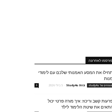
ורסמו לאחרונה
חילו את המסע האמנותי שלכם עם לימודי
נות
צוות Study4u
-
5 ביולי 2026
מחים של study4u
0
רעות קשב וריכוז: איך מורה פרטי יכול
תאים את שיטת הלימוד לילד