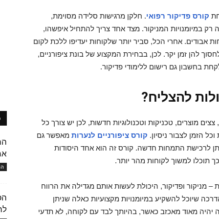
חת
קורס פדיקור רפואי
. חלקן מרגישות סלידה מסוימת,
 רק במיומנויות המניקור. מצד אחד צריך להתחיל איפשהו,
ות אבודים. אחרי הכל, סביר יותר שלקוחות יעדיפו ללכת לקום
חסוך להן זמן יקר. לכן, בבחירת המקצוע של בונת ציפורניים,
קחת בחשבון גם רישום ללימודי פדיקור.
לות להצליח?
פ
ם מוצרים, טכניקות וטכנולוגיות חדשות, לכן יש צורך כל
כל הזמן לצבור ניסיון.
קורס ציפורניים לנערות
מאפשר גם
הת
יתן לרכישת התמחות חדשה. קורס זה הוא אחד היסודות
אמ
ך תוכלו למשוך לקוחות מהר יותר.
המו
 – מניקור ופדיקור, היכולת לעשות אותם מגדילה את הרווח
הפ
דרכה שיוכל להשקיע במיומנויות מקצועיות כאלה שניתן
לה
 יהיה מאוד מאכזב כאשר, בהיותך לבד עם לקוחה, לא תדעי