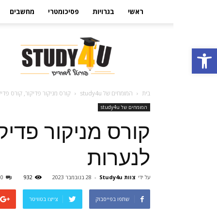
ראשי
בגרויות
פסיכומטרי
מחשבים
הבית
פתח סרגל נגישות
ללימודים
בישראל
Study4U
בית
המומחים של study4u
קורס מניקור פדיקור, קורס פדיק
המומחים של study4u
קורס מניקור פדיקו
לנערות
על ידי
צוות Study4u
-
28 בנובמבר 2023
932
0
שתפו בפייסבוק
צייצו בטוויטר