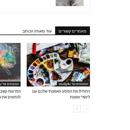
מאמרים קשורים
עוד מאותו הכותב
המומחים של study4u
המומחים של study4u
התחילו את המסע האמנותי שלכם עם
הפרעות קשב ור
לימודי אמנות
להתאים את שי