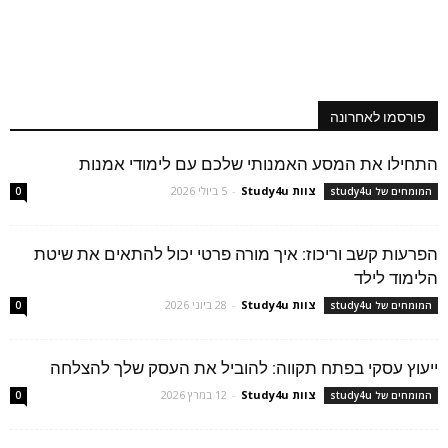
פורסמו לאחרונה
התחילו את המסע האמנותי שלכם עם לימודי אמנות
צוות Study4u
-
5 ביולי 2026
המומחים של study4u
0
הפרעות קשב וריכוז: איך מורה פרטי יכול להתאים את שיטת
הלימוד לילד
צוות Study4u
-
28 ביוני 2026
המומחים של study4u
0
ייעוץ עסקי בפתח תקווה: להוביל את העסק שלך להצלחה
צוות Study4u
-
12 במרץ 2026
המומחים של study4u
0