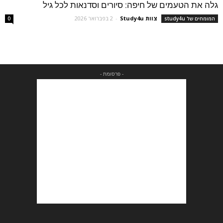
גלה את הטעמים של חיפה: סיורים וסדנאות לכל גיל
צוות Study4u
-
2 בפברואר 2026
המומחים של study4u
0
- פרסומת -