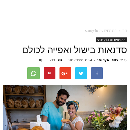
בית
המומחים של study4u
המומחים של study4u
סדנאות בישול ואפייה לכולם
על ידי
צוות Study4u
-
24 בנובמבר 2017
2398
0