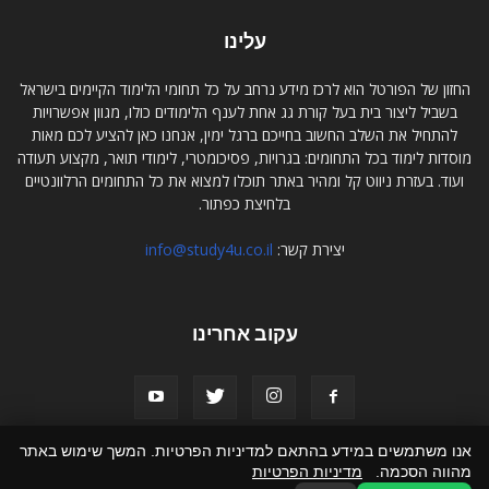
עלינו
החזון של הפורטל הוא לרכז מידע נרחב על כל תחומי הלימוד הקיימים בישראל
בשביל ליצור בית בעל קורת גג אחת לענף הלימודים כולו, מגוון אפשרויות
להתחיל את השלב החשוב בחייכם ברגל ימין, אנחנו כאן להציע לכם מאות
מוסדות לימוד בכל התחומים: בגרויות, פסיכומטרי, לימודי תואר, מקצוע תעודה
ועוד. בעזרת ניווט קל ומהיר באתר תוכלו למצוא את כל התחומים הרלוונטיים
בלחיצת כפתור.
יצירת קשר:
info@study4u.co.il
עקוב אחרינו
אנו משתמשים במידע בהתאם למדיניות הפרטיות. המשך שימוש באתר
מהווה הסכמה.
מדיניות הפרטיות
אודות study4u
פרסמו אצלנו
תקנון האתר
הצהרת נגישות
צור קשר