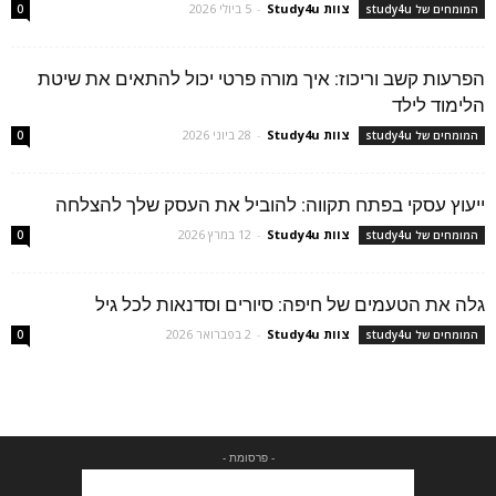
צוות Study4u
-
5 ביולי 2026
המומחים של study4u
0
הפרעות קשב וריכוז: איך מורה פרטי יכול להתאים את שיטת
הלימוד לילד
צוות Study4u
-
28 ביוני 2026
המומחים של study4u
0
ייעוץ עסקי בפתח תקווה: להוביל את העסק שלך להצלחה
צוות Study4u
-
12 במרץ 2026
המומחים של study4u
0
גלה את הטעמים של חיפה: סיורים וסדנאות לכל גיל
צוות Study4u
-
2 בפברואר 2026
המומחים של study4u
0
- פרסומת -