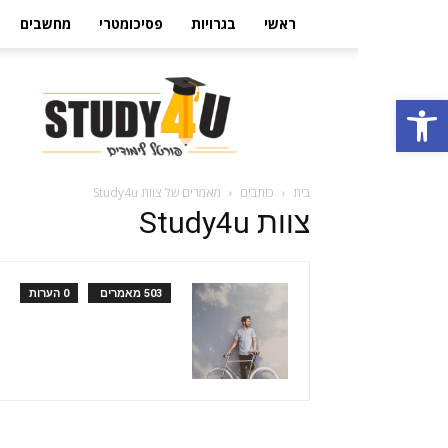
ראשי
בגרויות
פסיכומטרי
מחשבים
הבית
פתח סרגל נגישות
ללימודים
בישראל
Study4U
בית
כותבים
מאמרים של צוות Study4u
צוות Study4u
503 מאמרים
0 הערות