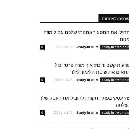
ורסמו לאחרונה
חילו את המסע האמנותי שלכם עם לימודי
נות
צוות Study4u
-
5 ביולי 2026
מחים של study4u
0
רעות קשב וריכוז: איך מורה פרטי יכול
תאים את שיטת הלימוד לילד
צוות Study4u
-
28 ביוני 2026
מחים של study4u
0
עוץ עסקי בפתח תקווה: להוביל את העסק שלך
צלחה
צוות Study4u
-
12 במרץ 2026
מחים של study4u
0