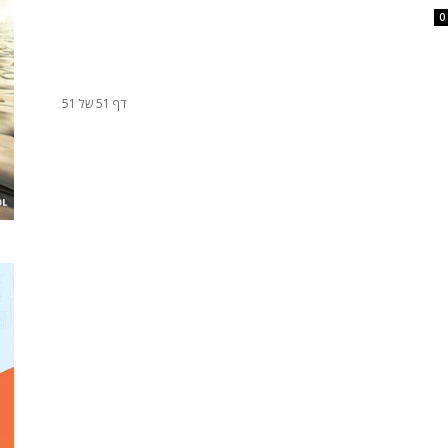
0
דף 51 של 51