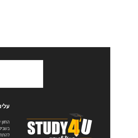
עלינ
החזון 
בשביל 
להתחיל