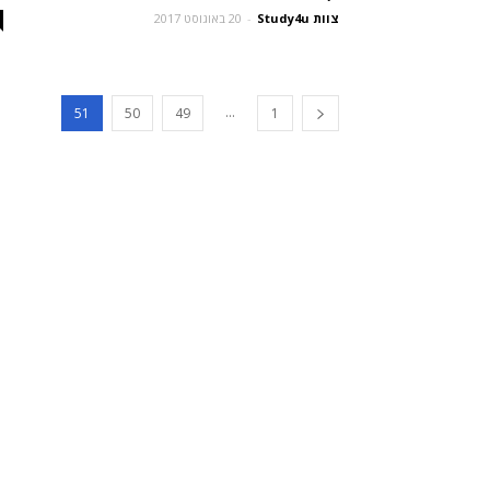
צוות Study4u
-
20 באוגוסט 2017
...
51
50
49
1