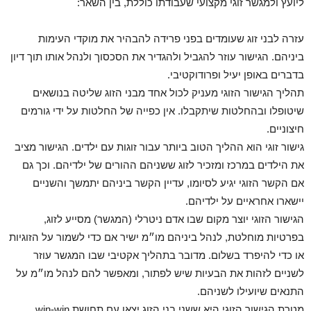
ליועץ ולמגשר זוגי מקצועי שעבודתו כוללת, בין השאר:
עזרה לבני זוג שעומדים בפני פרידה להבהיר את מוקדי העימות
ביניהם. הגישור עוזר להגביל ולהגדיר את הסכסוך ולנהל אותו תוך דיון
בדברים באופן יעיל ופרודוקטיבי.
תהליך הגישור הזוגי מעניק לכול אחד מבני הזוג שליטה בנושאים
שיטופלו ובהחלטות שיתקבלו. אין כפייה של החלטות על ידי גורמים
חיצוניים.
גישור זוגי הוא ההליך הטוב ביותר עבור זוגות עם ילדים. הגישור מציב
את הילדים במרכז ומזכיר לזוג ששניהם ההורים של ילדיהם. וכך גם
אם הקשר הזוגי יגיע לסיומו, עדיין הקשר ביניהם יתמשך והשניים
יישארו אחראיים על ילדיהם.
הגישור הזוגי יוצר מקום שבו אדם ניטרלי (המגשר) מסייע לזוג,
בפרטיות מוחלטת, לנהל ביניהם מו״מ ישיר אם כדי לשמור על הזוגיות
או כדי להיפרד בשלום. מדובר בתהליך אקטיבי שבו המגשר עוזר
לשניים לזהות את הבעיות שיש לפתור, ומאפשר להם לנהל מו״מ על
התנאים שיועילו לשניהם.
מטרת הגישור הזוגי היא ששני בני הזוג יצאו עם תחושת win-win.