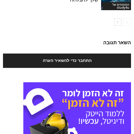
המומחים של
study4u
השאר תגובה
התחבר כדי להשאיר הערה