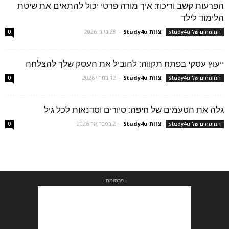
הפרעות קשב וריכוז: איך מורה פרטי יכול להתאים את שיטת
הלימוד לילד
צוות Study4u
-
28 ביוני 2026
המומחים של study4u
0
ייעוץ עסקי בפתח תקווה: להוביל את העסק שלך להצלחה
צוות Study4u
-
12 במרץ 2026
המומחים של study4u
0
גלה את הטעמים של חיפה: סיורים וסדנאות לכל גיל
צוות Study4u
-
2 בפברואר 2026
המומחים של study4u
0
- פרסומת -