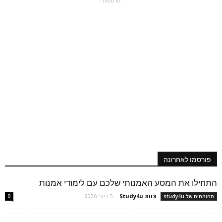
- פרסומת -
פורסמו לאחרונה
התחילו את המסע האמנותי שלכם עם לימודי אמנות
צוות Study4u
-
5 ביולי 2026
המומחים של study4u
0