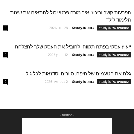
הפרעות קשב וריכוז: איך מורה פרטי יכול להתאים את שיטת
הלימוד לילד
צוות Study4u
-
28 ביוני 2026
המומחים של study4u
0
ייעוץ עסקי בפתח תקווה: להוביל את העסק שלך להצלחה
צוות Study4u
-
12 במרץ 2026
המומחים של study4u
0
גלה את הטעמים של חיפה: סיורים וסדנאות לכל גיל
צוות Study4u
-
2 בפברואר 2026
המומחים של study4u
0
- פרסומת -