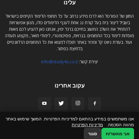
עלינו
החזון של הפורטל הוא לרכז מידע נרחב על כל תחומי הלימוד הקיימים בישראל
בשביל ליצור בית בעל קורת גג אחת לענף הלימודים כולו, מגוון אפשרויות
להתחיל את השלב החשוב בחייכם ברגל ימין, אנחנו כאן להציע לכם מאות
מוסדות לימוד בכל התחומים: בגרויות, פסיכומטרי, לימודי תואר, מקצוע תעודה
ועוד. בעזרת ניווט קל ומהיר באתר תוכלו למצוא את כל התחומים הרלוונטיים
בלחיצת כפתור.
יצירת קשר:
info@study4u.co.il
עקוב אחרינו
אנו משתמשים במידע בהתאם למדיניות הפרטיות. המשך שימוש באתר
מהווה הסכמה.
מדיניות הפרטיות
אודות study4u
פרסמו אצלנו
תקנון האתר
הצהרת נגישות
צור קשר
אני מאשר/ת
סגור
© כל הזכויות שמורות לסטאדי פור יו