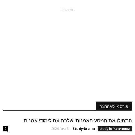
- פרסומת -
פורסמו לאחרונה
התחילו את המסע האמנותי שלכם עם לימודי אמנות
צוות Study4u
-
5 ביולי 2026
המומחים של study4u
0