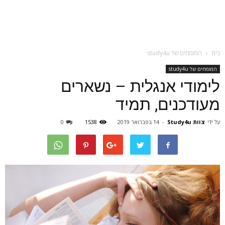
בית
המומחים של study4u
המומחים של study4u
לימודי אנגלית – נשארים
מעודכנים, תמיד
על ידי
צוות Study4u
-
14 בפברואר 2019
1538
0