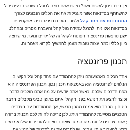
אך כיצד ניתן לעשות זאת? מי שבאמת רוצה לטפל בשורש הבעיה יכול
להשתתף בסדנאות אשר מעניקות את את הכלים הנכונים לצורך
התמודדות עם פחד קהל
ולצורך העברת פרזנטציה אפקטיבית.
בסדנאות אלו ניתן לתרגל עמידה מול קהל והעברת מסרים ובהחלט
ישנן סדנאות פרזנטציה הפונות לקהל זה של ילדים ונוער. מי שרוצה
כיוון כללי וכמה עצות טובות מוזמן להמשיך לקרוא מאמר זה.
תכנון פרזנטציה
אחד הכלים באמצעותם ניתן להתמודד עם פחד קהל וכל הקשיים
הנלווים לפרזנטציה הוא באמצעות תכנון נכון. תכנון הפרזנטציה הוא
מפת הדרכים שלכם. כאשר אתם יודעים על מה אתם הולכים לדבר
וכיצד להציג את הנושא בפני הקהל, אתם באופן טבעי מקבלים הרבה
ביטחון. הפחד הוא אמנם מהפן הרגשי, אך התמודדות עם הצדדים
הטכניים מסייעת להתמודד איתו. לכן צריכה להיות לכם תכנית ברורה
; אתם צריכים לדעת מהו המסר שאתם רוצים להעביר ובאילו אמצעים
תרצו להעביר אותו. אח"כ יש לתרגם את זה לתכנית של ממש עם