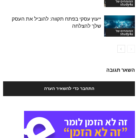
המומחים של
study4u
ייעוץ עסקי בפתח תקווה: להוביל את העסק
שלך להצלחה
המומחים של
study4u
השאר תגובה
התחבר כדי להשאיר הערה