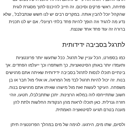
פתיחה, ראשי פרקים וסיכום. זה חייב להיכנס לתוך מסגרת לוגית
שהקהל יוכל להבין אותה. במקרים רבים יש לנו חשש שנתבלבל , שלא
נדע מה להגיד וזה הופך להיות פחד בלתי רציונלי. אם יש לנו תכנית
ברורה זה עוד פחד אחד שננצח.
לתרגל בסביבה ידידותית
כמו בספורט, הכל עניין של תרגול. ככל שתעשו יותר פרזנטציות
ותעמדו יותר באותן הסיטואציות, כך תשתפרו וכך ייעלמו הפחדים. אך
בינתיים תוכלו לנסות לתרגל בסביבה ידידותית שאיתה אתם מרגישים
בנוח. זה יכול להיות תרגול לבד מול המראה, או אולי מול חבר או בן
משפחה. העיקר לעשות זאת מול מישהו שאיתו אתם מרגישים בנוח.
חשוב שתתייחסו לזה במלוא הרצינות. יתכן שתתבלבלו, תטעו, זוהי
חזרה גנרלית. כאן תוכלו לראות מהן הנקודות החלשות ולתת להן
מענה בטרם תגיעו לסיטואציה האמתית.
ולסיום, שתו מים, הירגעו. לגימה של מים במהלך הפרזנטציה תיתן