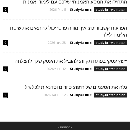
התחילו את המסע האמנותי שלכם עם לימודי אמנות
צוות Study4u
-
5 ביולי 2026
המומחים של study4u
0
הפרעות קשב וריכוז: איך מורה פרטי יכול להתאים את שיטת
הלימוד לילד
צוות Study4u
-
28 ביוני 2026
המומחים של study4u
0
ייעוץ עסקי בפתח תקווה: להוביל את העסק שלך להצלחה
צוות Study4u
-
12 במרץ 2026
המומחים של study4u
0
גלה את הטעמים של חיפה: סיורים וסדנאות לכל גיל
צוות Study4u
-
2 בפברואר 2026
המומחים של study4u
0
- פרסומת -