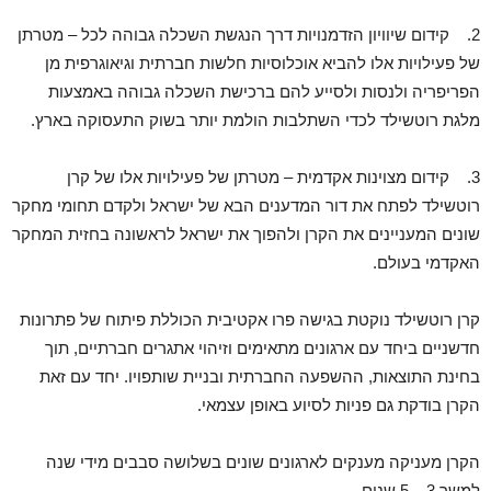
2. קידום שיוויון הזדמנויות דרך הנגשת השכלה גבוהה לכל – מטרתן
של פעילויות אלו להביא אוכלוסיות חלשות חברתית וגיאוגרפית מן
הפריפריה ולנסות ולסייע להם ברכישת השכלה גבוהה באמצעות
מלגת רוטשילד לכדי השתלבות הולמת יותר בשוק התעסוקה בארץ.
3. קידום מצוינות אקדמית – מטרתן של פעילויות אלו של קרן
רוטשילד לפתח את דור המדענים הבא של ישראל ולקדם תחומי מחקר
שונים המעניינים את הקרן ולהפוך את ישראל לראשונה בחזית המחקר
האקדמי בעולם.
קרן רוטשילד נוקטת בגישה פרו אקטיבית הכוללת פיתוח של פתרונות
חדשניים ביחד עם ארגונים מתאימים וזיהוי אתגרים חברתיים, תוך
בחינת התוצאות, ההשפעה החברתית ובניית שותפויו. יחד עם זאת
הקרן בודקת גם פניות לסיוע באופן עצמאי.
הקרן מעניקה מענקים לארגונים שונים בשלושה סבבים מידי שנה
למשך 3 – 5 שנים.