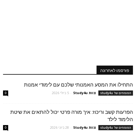
פורסמו לאחרונה
התחילו את המסע האמנותי שלכם עם לימודי אמנות
צוות Study4u
-
5 ביולי 2026
המומחים של study4u
0
הפרעות קשב וריכוז: איך מורה פרטי יכול להתאים את שיטת
הלימוד לילד
צוות Study4u
-
28 ביוני 2026
המומחים של study4u
0