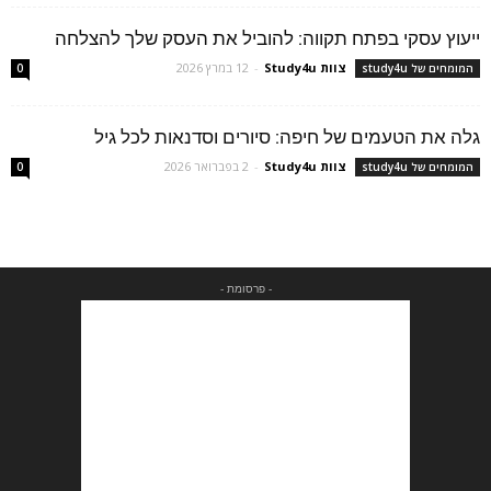
ייעוץ עסקי בפתח תקווה: להוביל את העסק שלך להצלחה
צוות Study4u
-
12 במרץ 2026
המומחים של study4u
0
גלה את הטעמים של חיפה: סיורים וסדנאות לכל גיל
צוות Study4u
-
2 בפברואר 2026
המומחים של study4u
0
- פרסומת -