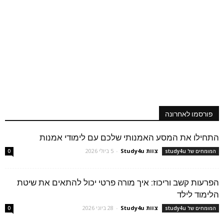
פורסמו לאחרונה
התחילו את המסע האמנותי שלכם עם לימודי אמנות
צוות Study4u
-
5 ביולי 2026
המומחים של study4u
0
הפרעות קשב וריכוז: איך מורה פרטי יכול להתאים את שיטת
הלימוד לילד
צוות Study4u
-
28 ביוני 2026
המומחים של study4u
0