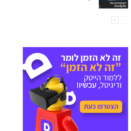
המומחים של
study4u