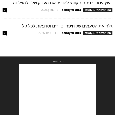
ייעוץ עסקי בפתח תקווה: להוביל את העסק שלך להצלחה
צוות Study4u
-
12 במרץ 2026
המומחים של study4u
0
גלה את הטעמים של חיפה: סיורים וסדנאות לכל גיל
צוות Study4u
-
2 בפברואר 2026
המומחים של study4u
0
- פרסומת -