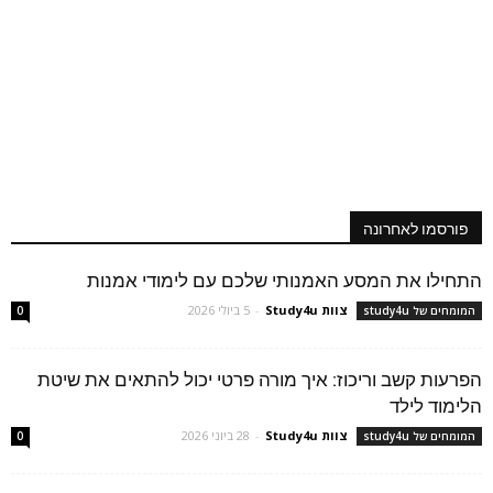
פורסמו לאחרונה
התחילו את המסע האמנותי שלכם עם לימודי אמנות
צוות Study4u
-
5 ביולי 2026
המומחים של study4u
0
הפרעות קשב וריכוז: איך מורה פרטי יכול להתאים את שיטת
הלימוד לילד
צוות Study4u
-
28 ביוני 2026
המומחים של study4u
0