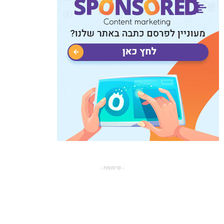
- פרסומת -