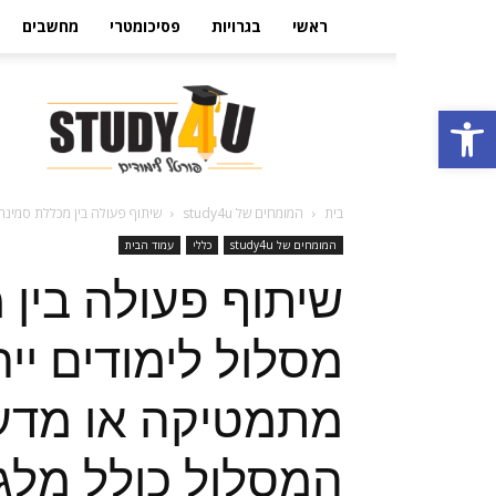
ראשי
בגרויות
פסיכומטרי
מחשבים
הבית
פתח סרגל נגישות
ללימודים
בישראל
Study4U
בית
המומחים של study4u
שיתוף פעולה בין מכללת סמינר ה
המומחים של study4u
כללי
עמוד הבית
שיתוף פעולה בין 
מסלול לימודים יי
מתמטיקה או מדעים
המסלול כולל מלגו