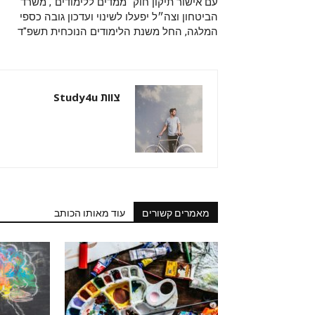
עם אישור תיקון חוק "ממדים ללימודים", משרד
הביטחון וצה״ל יפעלו לשינוי ועדכון גובה כספי
המלגה, החל משנת הלימודים הנוכחית תשפ"ד
צוות Study4u
מאמרים קשורים
עוד מאותו הכותב