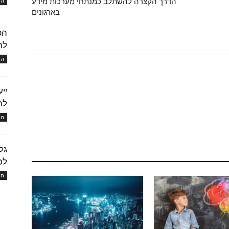
המו
הדרך הקצרה להשתלב כמנתחי מערכות מידע
בארגונים
הפ
לה
המו
יי
לה
המו
גל
לכ
המו