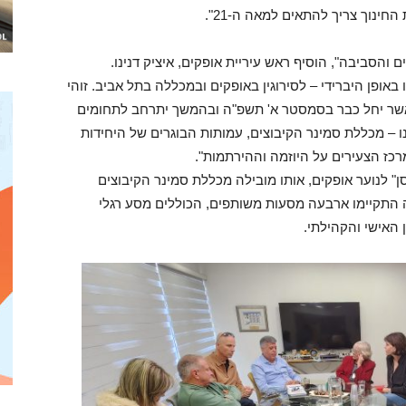
נוך צריך להתאים למאה ה-21".
והסביבה", הוסיף ראש עיריית אופקים, איציק דנינו.
באופן היברידי – לסירוגין באופקים ובמכללה בתל אביב. זוהי
 אשר יחל כבר בסמסטר א' תשפ"ה ובהמשך יתרחב לתחומים
נו – מכללת סמינר הקיבוצים, עמותות הבוגרים של היחידות
רכז הצעירים על היוזמה וההירתמות".
 לנוער אופקים, אותו מובילה מכללת סמינר הקיבוצים
ה התקיימו ארבעה מסעות משותפים, הכוללים מסע רגלי
 האישי והקהילתי.