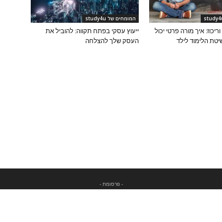
המומחים של study4u
יכוז: איך מורה פרטי יכול
ייעוץ עסקי בפתח תקווה: להוביל את
טת הלימוד לילד
העסק שלך להצלחה
- פרסומת -