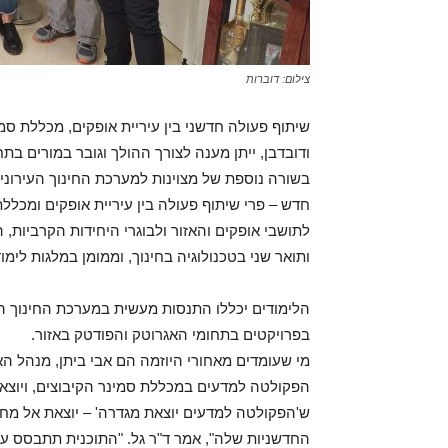
צילום: דוברות
ודובדבן, ייתן מענה לצורך ההולך וגובר במורים ב
בשורה נוספת של מצוינות למערכת החינוך העירונית
לתושבי אופקים והאזור ולבוגרי היחידות הקרביות,
ותואר שני בטכנולוגיה בחינוך, וממומן במלגות לימ
הלימודים יכללו התנסות מעשית במערכת החינוך ה
בפרויקטים בתחומי האגרוטק והפודטק באזור.
מי שעומדים מאחורי היוזמה הם אבי ביתן, מנהל האגף
הפקולטה למדעים במכללת סמינר הקיבוצים, ויוצא ס
ש'הפקולטה למדעים יוצאת מגדרה' – יוצאת אל מחו
החדשניות שלה", אמר ד"ר גל. "התוכנית תתבסס על מ