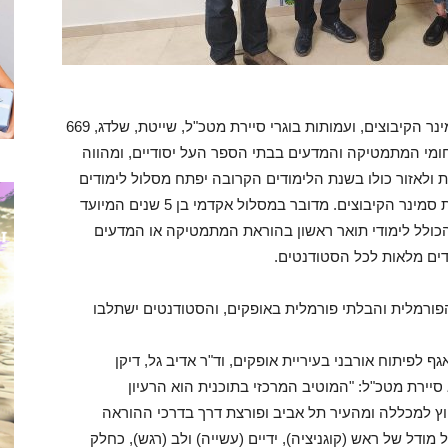
שיתוף פעולה חדשני בין עיריית אופקים, מכללת סמינר הקיבוצים, ועמותות בוגרי סיירת מטכ"ל, שייטת, שלדג, 669
תחומי המתמטיקה והמדעים בבתי הספר העל יסודיים, ומהווה
 ולאזור כולו בשנת הלימודים הקרובה יפתח מסלול לימודים
חדש – פרי שיתוף פעולה בין עיריית אופקים ומכללת סמינר הקיבוצים. מדובר במסלול אקדמי בן 5 שנים המיועד
 הכולל לימודי תואר ראשון בהוראת המתמטיקה או המדעים
ודים מלאות לכל הסטודנטים.
פורמלית והבלתי פורמלית באופקים, והסטודנטים ישתלבו
 לפיתוח אורבני בעיריית אופקים, וד"ר אדיב גל, דיקן
יירת מטכ"ל: "המוטיב המרכזי בתוכנית הוא הרעיון
ץ למכללה ומהעיר תל אביב ופורצת דרך בדרכי ההוראה
ודל של ראש (קוגניציה), ידיים (עשייה) ולב (רגש), כחלק