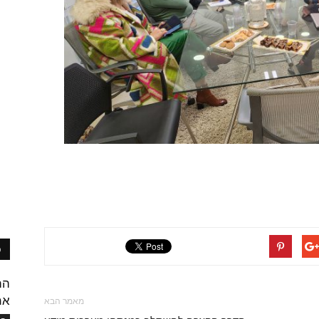
פ
הת
אמ
מאמר הבא