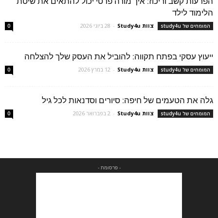
הפרעות קשב וריכוז: איך מורה פרטי יכול להתאים את שיטת
הלימוד לילד
צוות Study4u
-
28 ביוני 2026
המומחים של study4u
0
ייעוץ עסקי בפתח תקווה: להוביל את העסק שלך להצלחה
צוות Study4u
-
12 במרץ 2026
המומחים של study4u
0
גלה את הטעמים של חיפה: סיורים וסדנאות לכל גיל
צוות Study4u
-
2 בפברואר 2026
המומחים של study4u
0
- פרסומת -