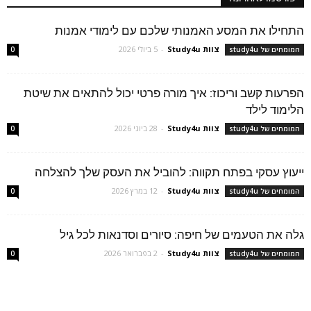
התחילו את המסע האמנותי שלכם עם לימודי אמנות
צוות Study4u
-
5 ביולי 2026
המומחים של study4u
0
הפרעות קשב וריכוז: איך מורה פרטי יכול להתאים את שיטת
הלימוד לילד
צוות Study4u
-
28 ביוני 2026
המומחים של study4u
0
ייעוץ עסקי בפתח תקווה: להוביל את העסק שלך להצלחה
צוות Study4u
-
12 במרץ 2026
המומחים של study4u
0
גלה את הטעמים של חיפה: סיורים וסדנאות לכל גיל
צוות Study4u
-
2 בפברואר 2026
המומחים של study4u
0