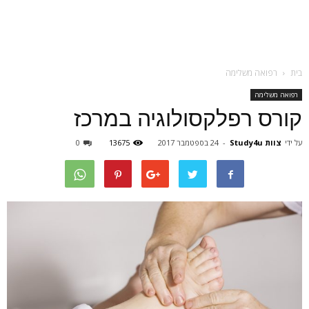
בית
רפואה משלימה
רפואה משלימה
קורס רפלקסולוגיה במרכז
על ידי
צוות Study4u
-
24 בספטמבר 2017
13675
0