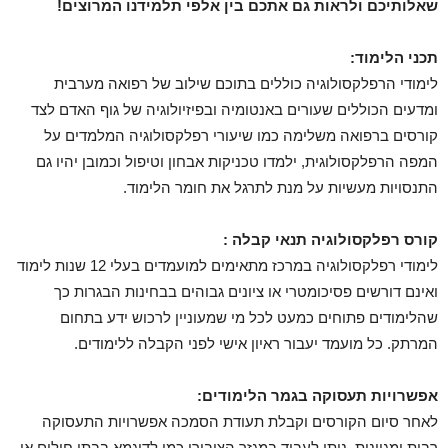
שאלותיכם ולראות גם אתכם בין אלפי תלמידנו המרוצים!
תכני הלימוד:
לימודי הרפלקסולוגיה כוללים בתוכם שילוב של רפואה מערבית
ומדעים הכוללים שעורים באנטומיה ובפיזיולוגיה של גוף האדם לצד
קורסים ברפואה משלימה כמו שיעורי רפלקסולוגיה המלמדים על
המפה הרפלקסולוגית, ילמדו טכניקות אבחון וטיפול וכמובן יהיו גם
התנסויות מעשיות על מנת לתרגל את חומר הלימוד.
קורס רפלקסולוגיה תנאי קבלה :
לימודי רפלקסולוגיה במרכז מתאימים למועמדים בעלי 12 שנות לימוד
ואינם דורשים פסיכומטרי או ציונים גבוהים בבחינות הבגרות כך
שהלימודים פתוחים כמעט לכל מי שמעוניין לרכוש ידע בתחום
המרתק. כל מועמד יעבור ראיון אישי לפני הקבלה ללימודים.
אפשרויות תעסוקה בגמר הלימודים:
לאחר סיום הקורסים וקבלת תעודת הסמכה אפשרויות התעסוקה
רבות ומגוונות. ניתן לעבוד במגזר הציבורי כמו לדוגמא בבתי חולים או