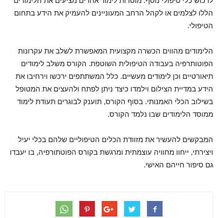
לרכוש כלי טיפולי נוסף. מוסדות לימוד אחרים מציעים את הלימודים
הללו לצלמים או לקהל הרחב המעוניינים להעמיק את הידע בתחום
הטיפולי.
הלימודים מהווים הכשרה מקצועית המאפשרת לשלב את עקרונות
הפוטותרפיה בעבודה הטיפולית השוטפת. הקורס משלב לימודים
תיאורטיים וכן לימודים מעשיים. כלל המשתתפים ירכשו וירחיבו את
הידע במדיית הצילום וילמדו כיצד ניתן לפתח ולהעצים את המטופל
בשילוב הכלי האמנותי. בסוף הקורס, תוענק לבוגרים תעודת לימוד
ממוסד הלימודים שבו נלמד הקורס.
המבקשים להעשיר את מזוודת הכלים הטיפוליים שלהם בכלי יעיל
ויצירתי, ייחוו מחוויה עוצמתית ומרגשת בקורס הפוטתורפיה, בו יעבדו
גם סיפור חייהם האישי.