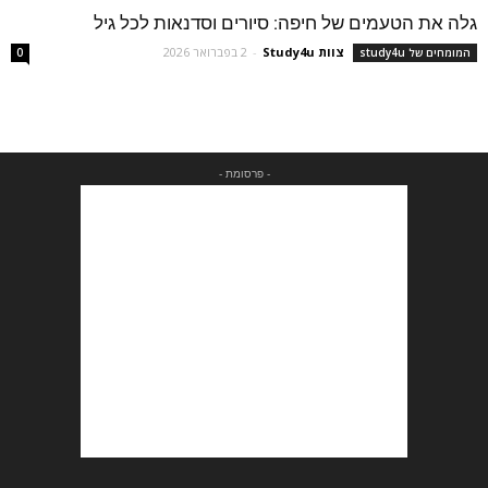
גלה את הטעמים של חיפה: סיורים וסדנאות לכל גיל
צוות Study4u
-
2 בפברואר 2026
המומחים של study4u
0
- פרסומת -