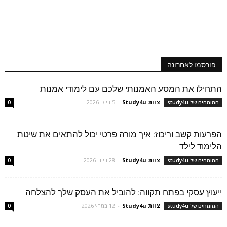
פורסמו לאחרונה
התחילו את המסע האמנותי שלכם עם לימודי אמנות
צוות Study4u
-
5 ביולי 2026
המומחים של study4u
0
הפרעות קשב וריכוז: איך מורה פרטי יכול להתאים את שיטת
הלימוד לילד
צוות Study4u
-
28 ביוני 2026
המומחים של study4u
0
ייעוץ עסקי בפתח תקווה: להוביל את העסק שלך להצלחה
צוות Study4u
-
12 במרץ 2026
המומחים של study4u
0