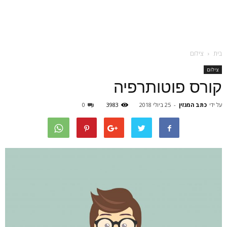
בית
צילום
צילום
קורס פוטותרפיה
על ידי
כתב המגזין
-
25 ביולי 2018
3983
0