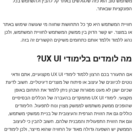
משתמש טוב הוא כזה שלגולשים באתר קל להבין ולהשתמש בכל
הפונקציות שבאתר.
חוויית המשתמש היא סך כל התחושות שחווה מי שעושה שימוש באתר
או במוצר. יש קשר הדוק בין ממשק המשתמש לחוויית המשתמש, ולכן
נהוג ללמוד וללמד אותם כתחומים משיקים הקשורים זה בזה.
מה לומדים בלימודי UX UI?
אם התעורר בכם הרצון ללמוד לימודי UX UI מקצועיים, אתם וודאי
נוטים לכיוונים של עיצוב או פיתוח של מוצרים דיגיטליים. חשוב לדעת
שכיום ישנן לא מעט מסגרות שבהן ניתן ללמוד את התחום באופן
מקצועי. לימודי UX UI מתמקדים בהעברה של הכללים הבסיסיים
שהופכים ממשק משתמש לממשק מצוין ונוח לתפעול. הלימודים
כוללים גם את הזווית הגרפית והעיצובית של בניית ממשקי משתמש,
וגם את הזווית התפעולית והמבנית שלהם. חשוב להבין כי לעיצוב
הממשק יש השפעה גדולה מאוד על החוויה שהוא מייצר, ולכן לימודים