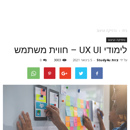
בית
גרפיקה ועיצוב
גרפיקה ועיצוב
לימודי UX UI – חווית משתמש
על ידי
צוות Study4u
-
5 בינואר 2021
3003
0