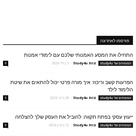
פורסמו לאחרונה
התחילו את המסע האמנותי שלכם עם לימודי אמנות
צוות Study4u
-
5 ביולי 2026
המומחים של study4u
0
הפרעות קשב וריכוז: איך מורה פרטי יכול להתאים את שיטת
הלימוד לילד
צוות Study4u
-
28 ביוני 2026
המומחים של study4u
0
ייעוץ עסקי בפתח תקווה: להוביל את העסק שלך להצלחה
צוות Study4u
-
12 במרץ 2026
המומחים של study4u
0