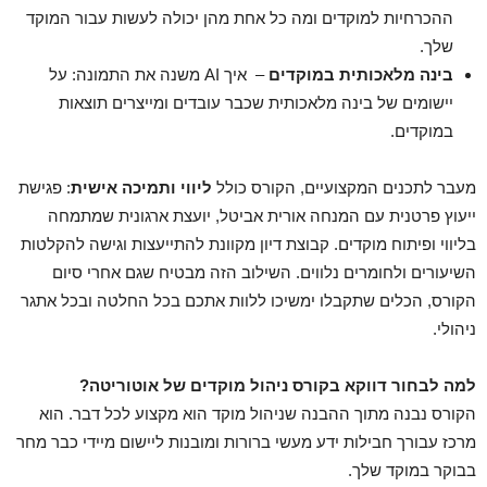
ההכרחיות למוקדים ומה כל אחת מהן יכולה לעשות עבור המוקד
שלך.
בינה מלאכותית במוקדים
– איך AI משנה את התמונה: על
יישומים של בינה מלאכותית שכבר עובדים ומייצרים תוצאות
במוקדים.
מעבר לתכנים המקצועיים, הקורס כולל
ליווי ותמיכה אישית
: פגישת
ייעוץ פרטנית עם המנחה אורית אביטל, יועצת ארגונית שמתמחה
בליווי ופיתוח מוקדים. קבוצת דיון מקוונת להתייעצות וגישה להקלטות
השיעורים ולחומרים נלווים. השילוב הזה מבטיח שגם אחרי סיום
הקורס, הכלים שתקבלו ימשיכו ללוות אתכם בכל החלטה ובכל אתגר
ניהולי.
למה לבחור דווקא בקורס ניהול מוקדים של אוטוריטה
?
הקורס נבנה מתוך ההבנה שניהול מוקד הוא מקצוע לכל דבר. הוא
מרכז עבורך חבילות ידע מעשי ברורות ומובנות ליישום מיידי כבר מחר
בבוקר במוקד שלך.