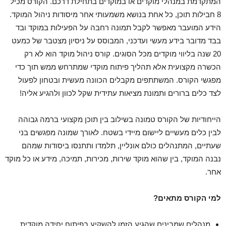
המתקדמת במנהלי מוקדים או במוקדים בתחילת דרכם. הקורס מכיל
8 חבילות תוכן, כל אחת בנושא משמעותי אחר מיסודות ניהול המוקד.
הידע המועבר מאפשר לקבל תמונה רחבה על הפעילות במוקד ובד
בבד מדובר בידע מעשי ועדכני, המבוסס על ניסיון מצטבר של כמעט
20 שנה בליווי מוקדים מכל הסוגים. קורס ניהול מוקד הוא לא רק
הכשרה מקצועית אלא תהליך פיתוח מוקדי שמתרחש ממש תוך כדי
מפגשי הקורס. המשתתפים מקבלים הכוונה מעשית ובטחון לפעול
לצד כלים ברורים ותמונת מציאות עתידית שקל לכוון ולהגיע אליה!
הייחודיות של הקורס טמונה בשילוב בין תוכן מקצועי ברמה גבוהה
לבין כלים מעשיים ליישום מיידי בשטח. לאורך שמונה מפגשים בני
שעתיים, המתנהלים כולם אונליין, תלמדו ותתנסו ביסודות שמהם
נבנה המוקד, בין שהוא מוקד שירות, מכירות, תמיכה, מידע או כל מוקד
אחר.
למי הקורס מתאים
?
מנהלים שמבינים שהגיע הזמן להשקיע בפיתוח יחידה מוקדית