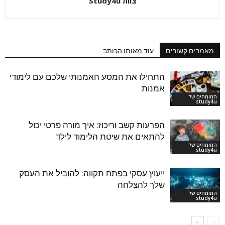
צוות Study4u
מאמרים קשורים
עוד מאותו הכותב
התחילו את המסע האמנותי שלכם עם לימודי
אמנות
המומחים של
study4u
הפרעות קשב וריכוז: איך מורה פרטי יכול
להתאים את שיטת הלימוד לילד
המומחים של
study4u
ייעוץ עסקי בפתח תקווה: להוביל את העסק
שלך להצלחה
המומחים של
study4u