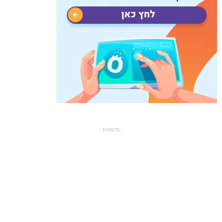
- פרסומת -