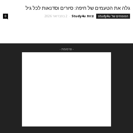
גלה את הטעמים של חיפה: סיורים וסדנאות לכל גיל
צוות Study4u
-
2 בפברואר 2026
המומחים של study4u
0
- פרסומת -