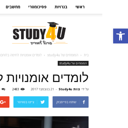
ראשי
בגרויות
פסיכומטרי
מחשבים
הבית
פתח סרגל נגישות
ללימודים
בישראל
Study4U
בית
המומחים של study4u
לומדים אומנויות לחימה בלוחם
המומחים של study4u
לומדים אומנויות 
על ידי
צוות Study4u
-
21 בנובמבר 2017
2483
0
שתפו בפייסבוק
צייצו בטוויטר