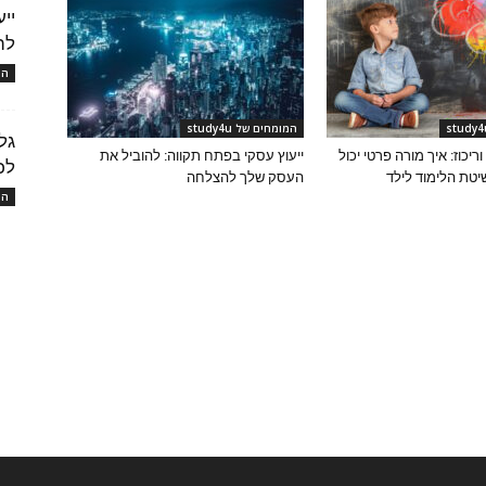
יי
לה
המו
המומחים של study4u
גל
יכוז: איך מורה פרטי יכול
ייעוץ עסקי בפתח תקווה: להוביל את
לכ
טת הלימוד לילד
העסק שלך להצלחה
המו