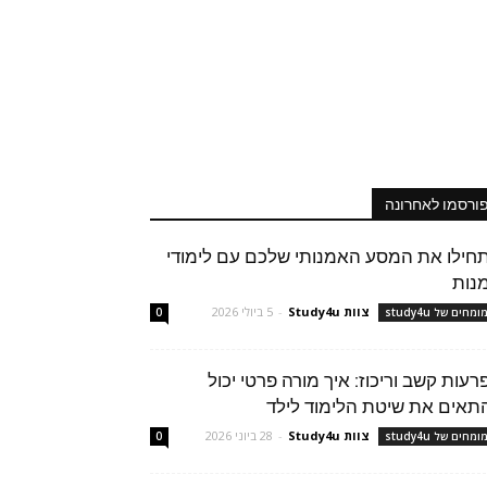
ורסמו לאחרונה
חילו את המסע האמנותי שלכם עם לימודי
נות
צוות Study4u
-
5 ביולי 2026
מחים של study4u
0
רעות קשב וריכוז: איך מורה פרטי יכול
תאים את שיטת הלימוד לילד
צוות Study4u
-
28 ביוני 2026
מחים של study4u
0