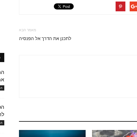
מאמר הבא
לתכנן את הדרך אל הפנסיה
פ
הת
אמ
המו
הפ
לה
המו