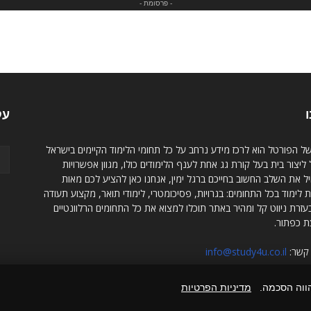
- פרסומת -
ו
עק
של הפורטל הוא לרכז מידע נרחב על כל תחומי הלימוד הקיימים בישראל
ליצור בית בעל קורת גג אחת לענף הלימודים כולו, מגוון אפשרויות
 את השלב החשוב בחייכם ברגל ימין, אנחנו כאן להציע לכם מאות
 לימוד בכל התחומים: בגרויות, פסיכומטרי, לימודי תואר, מקצוע תעודה
בעזרת ניווט קל ומהיר באתר תוכלו למצוא את כל התחומים הרלוונטיים
ת כפתור.
 קשר:
info@study4u.co.il
הווה הסכמה.
מדיניות הפרטיות
אודות study4u