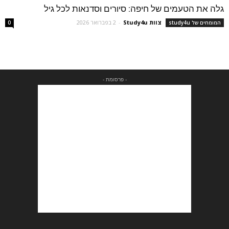
גלה את הטעמים של חיפה: סיורים וסדנאות לכל גיל
צוות Study4u
-
2 בפברואר 2026
המומחים של study4u
0
- פרסומת -