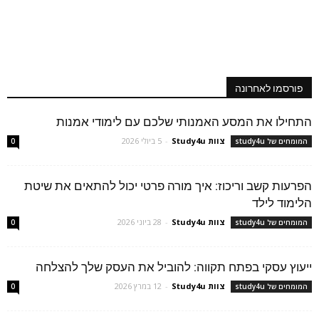
פורסמו לאחרונה
התחילו את המסע האמנותי שלכם עם לימודי אמנות
צוות Study4u
-
5 ביולי 2026
המומחים של study4u
0
הפרעות קשב וריכוז: איך מורה פרטי יכול להתאים את שיטת
הלימוד לילד
צוות Study4u
-
28 ביוני 2026
המומחים של study4u
0
ייעוץ עסקי בפתח תקווה: להוביל את העסק שלך להצלחה
צוות Study4u
-
12 במרץ 2026
המומחים של study4u
0