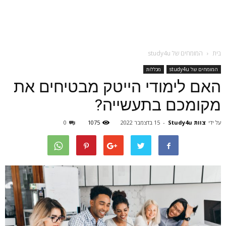
בית
המומחים של study4u
המומחים של study4u
מכללות
האם לימודי הייטק מבטיחים את
מקומכם בתעשייה?
על ידי
צוות Study4u
-
15 בדצמבר 2022
1075
0